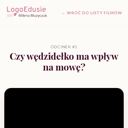
← WRÓĆ DO LISTY FILMÓW
ODCINEK #1
Czy wędzidełko ma wpływ
na mowę?